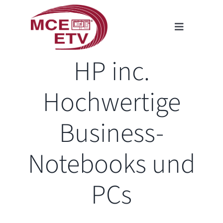
Zum
Inhalt
Toggle
springen
Navigation
HP inc.
Firmenprofil
Kompetenzen
Hochwertige
Karriere
Business-
Kontakt
Über Uns
Notebooks und
Datenschutz
PCs
Impressum